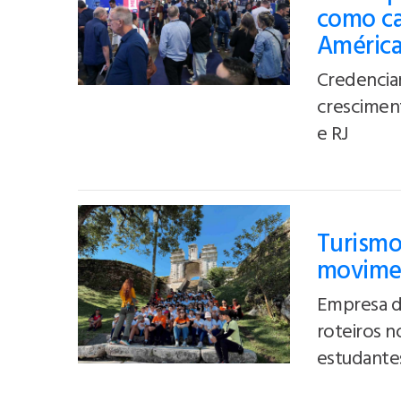
como cap
Améric
Credencia
crescimen
e RJ
Turismo
movimen
Empresa de
roteiros n
estudante