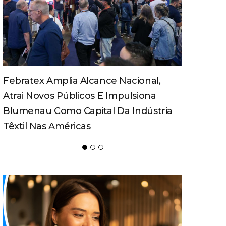
Turismo Pedagógico Ganha Força E
Movimenta Economia Em Santa
a
Catarina