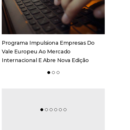
Spaten Tisch Chega À Oktoberfest De
Blumenau Para Celebrar O Ritual Da
Cerveja E Dos Encontros