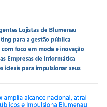
gentes Lojistas de Blumenau
ing para a gestão pública
Febratex Amplia Alcance Nacional,
Atrai Novos Públicos E Impulsiona
a com foco em moda e inovação
Blumenau Como Capital Da Indústri
das Empresas de Informática
Têxtil Nas Américas
s ideais para impulsionar seus
 amplia alcance nacional, atrai
úblicos e impulsiona Blumenau