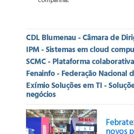
companhia.
CDL Blumenau - Câmara de Diri
IPM - Sistemas em cloud comput
SCMC - Plataforma colaborativ
Fenainfo - Federação Nacional 
Exímio Soluções em TI - Soluçõe
negócios
Febratex
novos p