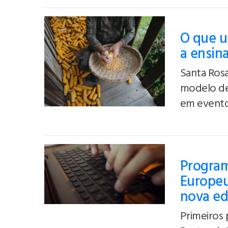
O que u
a ensin
Santa Rosa
modelo de
em evento
Program
Europeu
nova ed
Primeiros 