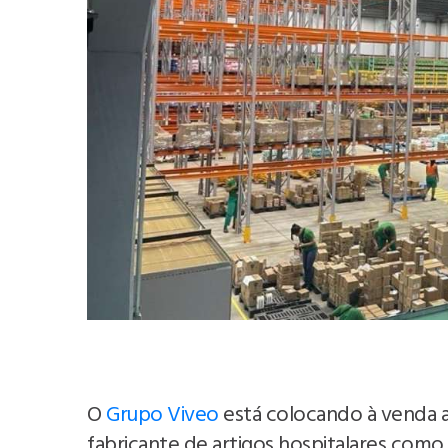
O
Grupo Viveo
está colocando à venda a
fabricante de artigos hospitalares como