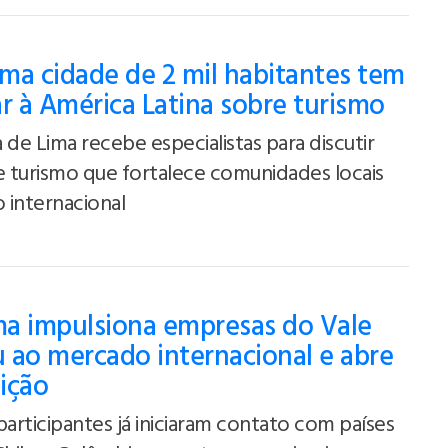
ma cidade de 2 mil habitantes tem
ar à América Latina sobre turismo
 de Lima recebe especialistas para discutir
Programa Impulsiona Empresas Do
 turismo que fortalece comunidades locais
Vale Europeu Ao Mercado
 internacional
Internacional E Abre Nova Edição
a impulsiona empresas do Vale
 ao mercado internacional e abre
ição
participantes já iniciaram contato com países