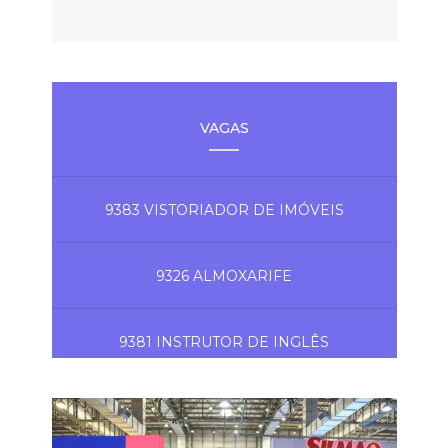
VAGAS
9383 VISTORIADOR DE IMÓVEIS
9326 ALMOXARIFE
9381 INSTRUTOR DE INGLÊS