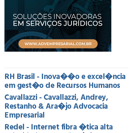
RH Brasil - Inova��o e excel�ncia
em gest�o de Recursos Humanos
Cavallazzi - Cavallazzi, Andrey,
Restanho & Ara�jo Advocacia
Empresarial
Redel - Internet fibra �tica alta