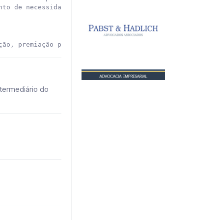
to de necessidades de materiais (MRP).

ção, premiação por tempo de empresa, convênios e descont
termediário do