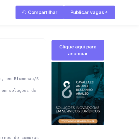
Compartilhar
Publicar vagas
Clique aqui para
anunciar
, em Blumenau/SC.

 em soluções de iluminação para os amantes do som automot
rnos de compras;
