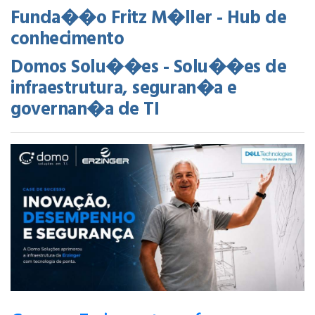
Funda��o Fritz M�ller - Hub de
conhecimento
Domos Solu��es - Solu��es de
infraestrutura, seguran�a e
governan�a de TI