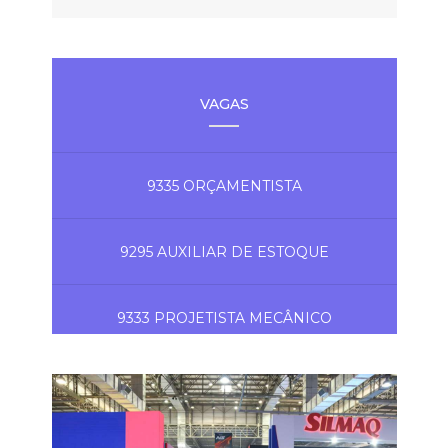
VAGAS
9335 ORÇAMENTISTA
9295 AUXILIAR DE ESTOQUE
9333 PROJETISTA MECÂNICO