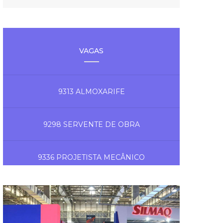
VAGAS
9313 ALMOXARIFE
9298 SERVENTE DE OBRA
9336 PROJETISTA MECÂNICO