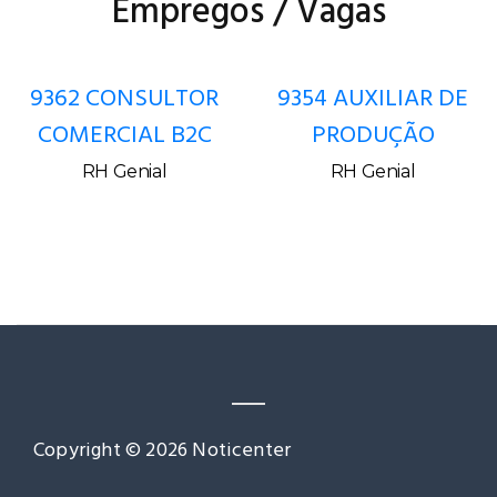
Empregos / Vagas
R
9354 AUXILIAR DE
9308 SECRETÁRI
C
PRODUÇÃO
MÉDICA
RH Genial
RH Genial
Copyright © 2026 Noticenter