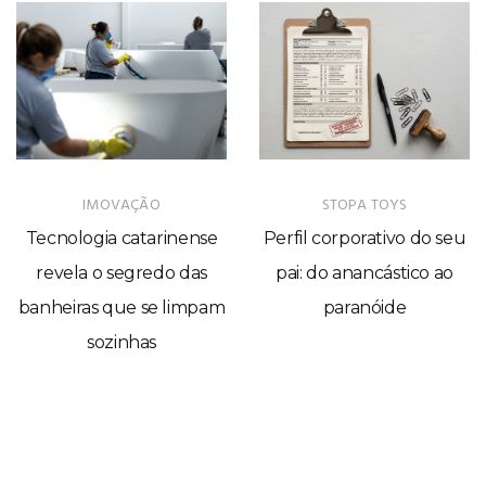
STOPA TOYS
TECNOLOGIA
Perfil corporativo do seu
Startups do Vale do Itajaí
pai: do anancástico ao
recebem investimento
paranóide
da FAPESC para criação
de projetos de IA