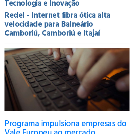
Tecnologia e Inovação
Redel - Internet fibra ótica alta
velocidade para Balneário
Camboriú, Camboriú e Itajaí
Programa impulsiona empresas do
Vale Europeu ao mercado