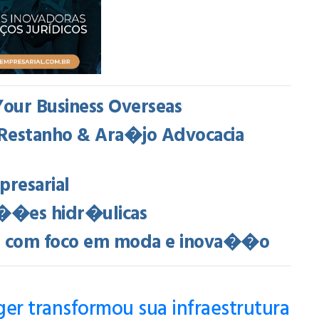
Your Business Overseas
y, Restanho & Ara�jo Advocacia
presarial
a��es hidr�ulicas
va com foco em moda e inova��o
er transformou sua infraestrutura