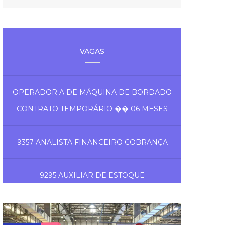
VAGAS
OPERADOR A DE MÁQUINA DE BORDADO
CONTRATO TEMPORÁRIO �� 06 MESES
9357 ANALISTA FINANCEIRO COBRANÇA
9295 AUXILIAR DE ESTOQUE