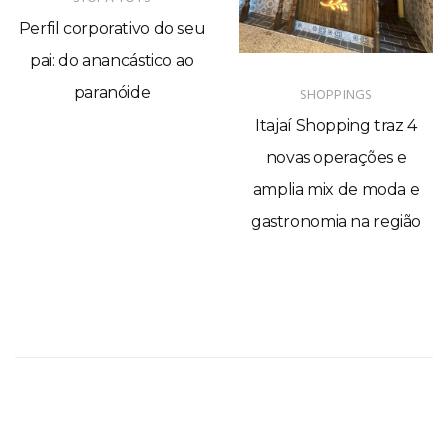
Tecnologia catarinense
revela o segredo das
banheiras que se limpam
SHOPPINGS
sozinhas
Itajaí Shopping traz 4
novas operações e
amplia mix de moda e
gastronomia na região