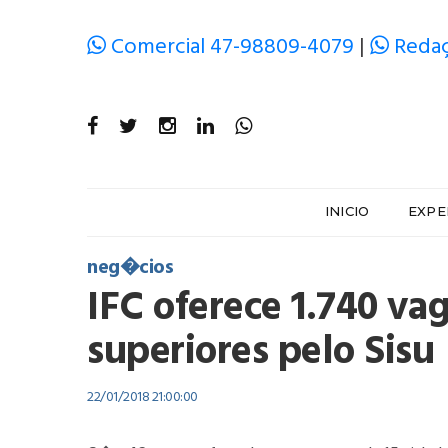
Comercial 47-98809-4079
|
Redaç
INICIO
EXPE
neg�cios
IFC oferece 1.740 va
superiores pelo Sisu
22/01/2018 21:00:00