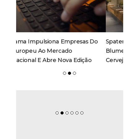
Spaten Tisch Chega À Oktoberfest De
Blumenau Para Celebrar O Ritual Da
Cerveja E Dos Encontros