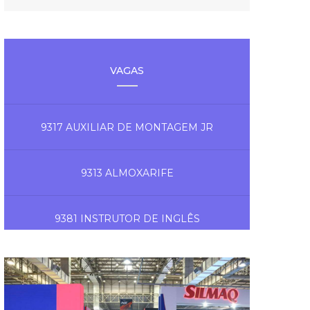
VAGAS
9317 AUXILIAR DE MONTAGEM JR
9313 ALMOXARIFE
9381 INSTRUTOR DE INGLÊS