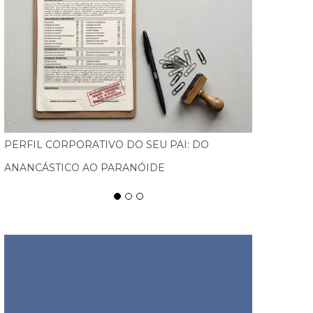
CTM CELEBRA 18 ANOS IMPULSIONANDO A
INOVAÇÃO DA INDÚSTRIA TÊXTIL COM