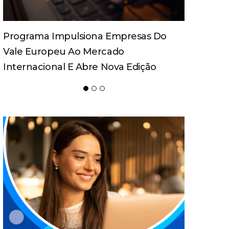
Spaten Tisch Chega À Oktoberfest De
Blumenau Para Celebrar O Ritual Da
Cerveja E Dos Encontros