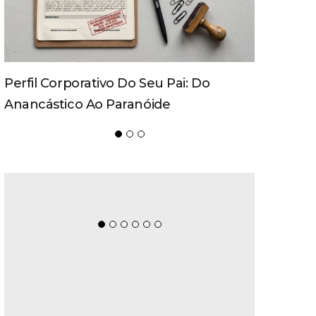
Movecta Marca Presença Na
Logistique 2026 Com Soluções
Integradas E Participação Em Painel