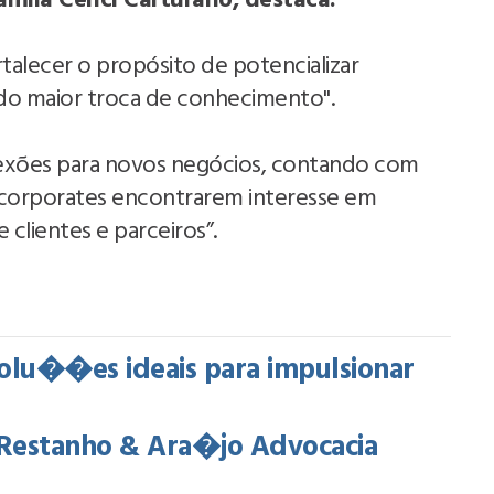
amila Cenci Carturano, destaca:
talecer o propósito de potencializar
ndo maior troca de conhecimento".
nexões para novos negócios, contando com
 corporates encontrarem interesse em
lientes e parceiros”.
lu��es ideais para impulsionar
y, Restanho & Ara�jo Advocacia