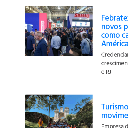
Febratex
novos p
como cap
Améric
Credencia
crescimen
e RJ
Turismo
movimen
Empresa de