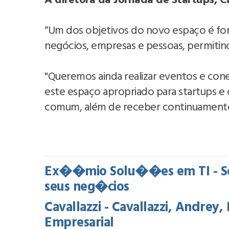
A diretora da Jornada de Startups, C
“Um dos objetivos do novo espaço é for
negócios, empresas e pessoas, permiti
"Queremos ainda realizar eventos e co
este espaço apropriado para startups e
comum, além de receber continuamente c
Ex��mio Solu��es em TI - So
seus neg�cios
Cavallazzi - Cavallazzi, Andre
Empresarial