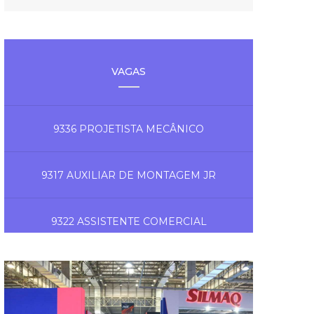
VAGAS
9336 PROJETISTA MECÂNICO
9317 AUXILIAR DE MONTAGEM JR
9322 ASSISTENTE COMERCIAL