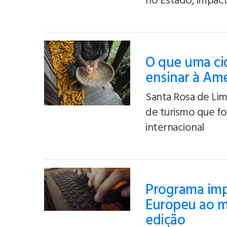
no Estado, impact
O que uma cid
ensinar à Amé
Santa Rosa de Lim
de turismo que f
internacional
Programa imp
Europeu ao m
edição