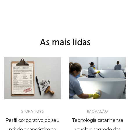
As mais lidas
STOPA TOYS
IMOVAÇÃO
Perfil corporativo do seu
Tecnologia catarinense
pai: do anancástico ao
revela o segredo das