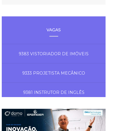
VAGAS
9383 VISTORIADOR DE IMÓVEIS
9333 PROJETISTA MECÂNICO
9381 INSTRUTOR DE INGLÊS