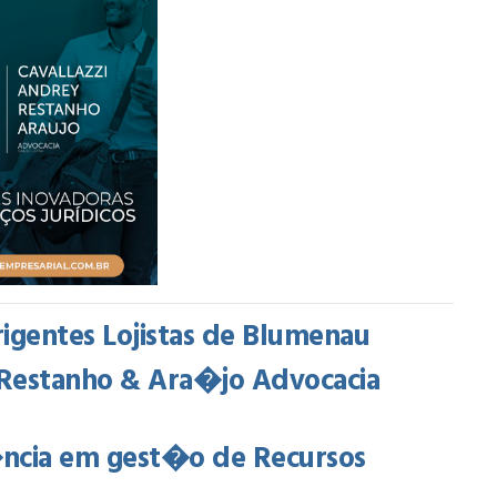
gentes Lojistas de Blumenau
y, Restanho & Ara�jo Advocacia
�ncia em gest�o de Recursos