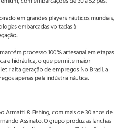
remium, com embarcações de 30 a 52 pés.
pirado em grandes players náuticos mundiais,
ologias embarcadas voltadas à
egação.
mantém processo 100% artesanal em etapas
ca e hidráulica, o que permite maior
etir alta geração de empregos No Brasil, a
egos apenas pela indústria náutica.
o Armatti & Fishing, com mais de 30 anos de
Fernando Assinato. O grupo produz as lanchas