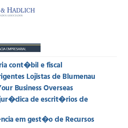
ia cont�bil e fiscal
gentes Lojistas de Blumenau
Your Business Overseas
jur�dica de escrit�rios de
�ncia em gest�o de Recursos