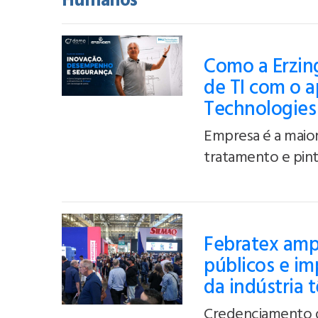
Humanos
Como a Erzing
de TI com o a
Technologies
Empresa é a maior
tratamento e pintu
Febratex ampl
públicos e i
da indústria 
Credenciamento d