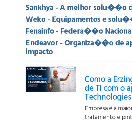
Sankhya - A melhor solu��o d
Weko - Equipamentos e solu��
Fenainfo - Federa��o Naciona
Endeavor - Organiza��o de ap
impacto
Como a Erzing
de TI com o a
Technologies
Empresa é a maior
tratamento e pintu