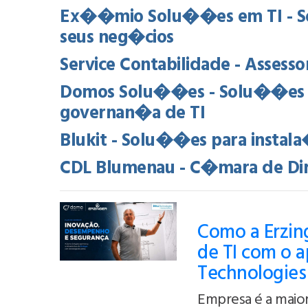
Ex��mio Solu��es em TI - So
seus neg�cios
Service Contabilidade - Assessor
Domos Solu��es - Solu��es de
governan�a de TI
Blukit - Solu��es para instal
CDL Blumenau - C�mara de Diri
Como a Erzing
de TI com o a
Technologies
Empresa é a maior