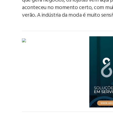
que gera negócios, os lojistas vêm aqui 
aconteceu no momento certo, com muito
verão. A indústria da moda é muito sensív