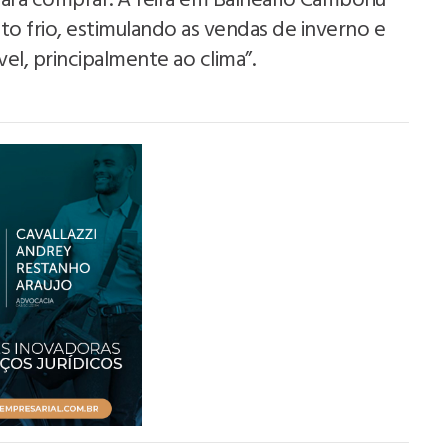
para comprar. A feira em Balneário Camboriú
 frio, estimulando as vendas de inverno e
el, principalmente ao clima”.