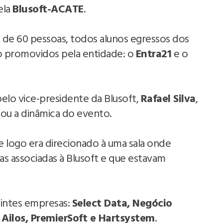
ela
Blusoft-ACATE
.
is de 60 pessoas, todos alunos egressos dos
ão promovidos pela entidade: o
Entra21
e o
pelo vice-presidente da Blusoft,
Rafael Silva
,
sou a dinâmica do evento.
 e logo era direcionado à uma sala onde
s associadas à Blusoft e que estavam
uintes empresas:
Select Data, Negócio
 Ailos, PremierSoft e Hartsystem
.