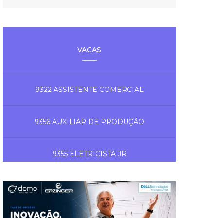
VAGAS
9322 ASSISTENTE COMERCIAL
9356 AUXILIAR DE PRODUÇÃO
9355 ELETRICISTA JR