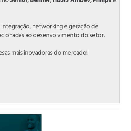
como
Senior
,
Benner
,
HBSIS Ambev
,
Philips
e
 integração, networking e geração de
acionadas ao desenvolvimento do setor.
esas mais inovadoras do mercado!