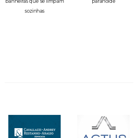
banheiras que se limpam
paranóide
sozinhas