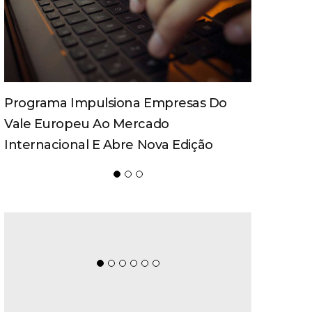
Spaten Tisch Chega À Oktoberfest De
Blumenau Para Celebrar O Ritual Da
Cerveja E Dos Encontros