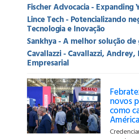
Fischer Advocacia - Expanding 
Lince Tech - Potencializando ne
Tecnologia e Inovação
Sankhya - A melhor solução de 
Cavallazzi - Cavallazzi, Andrey
Empresarial
Febratex
novos p
como cap
Améric
Credencia