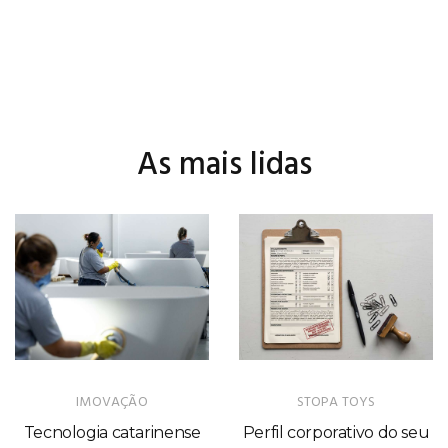
IMOVAÇÃO
STOPA TOYS
Tecnologia catarinense
Perfil corporativo do seu
revela o segredo das
pai: do anancástico ao
banheiras que se limpam
paranóide
sozinhas