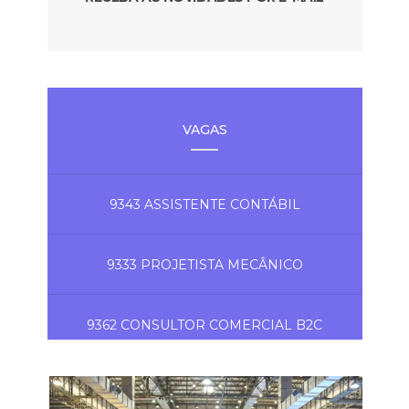
VAGAS
9343 ASSISTENTE CONTÁBIL
9333 PROJETISTA MECÂNICO
9362 CONSULTOR COMERCIAL B2C