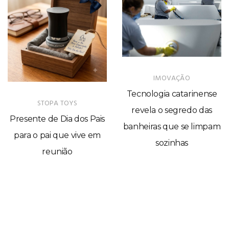
Tecnologia catarinense
Perfil corporativo do seu
revela o segredo das
pai: do anancástico ao
banheiras que se limpam
paranóide
sozinhas