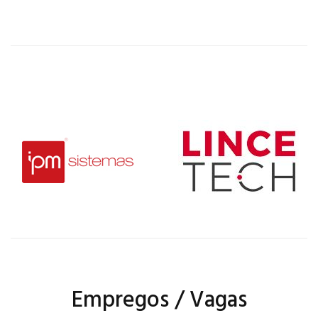
Empregos / Vagas
9323 ASSISTENTE
9383 VISTORIADOR
DE ENGENHARIA
DE IMÓVEIS
ELÉTRICA
RH Genial
RH Genial