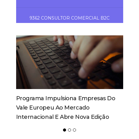
9362 CONSULTOR COMERCIAL B2C
Spaten Tisch Chega À Oktoberfest De
Blumenau Para Celebrar O Ritual Da
Cerveja E Dos Encontros