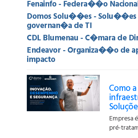
Fenainfo - Federa��o Naciona
Domos Solu��es - Solu��es de
governan�a de TI
CDL Blumenau - C�mara de Diri
Endeavor - Organiza��o de ap
impacto
Como a 
infraes
Soluçõe
Empresa é 
pré-tratam