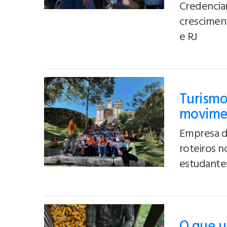
Credencia
crescimen
e RJ
Turismo
movimen
Empresa de
roteiros n
estudante
O que u