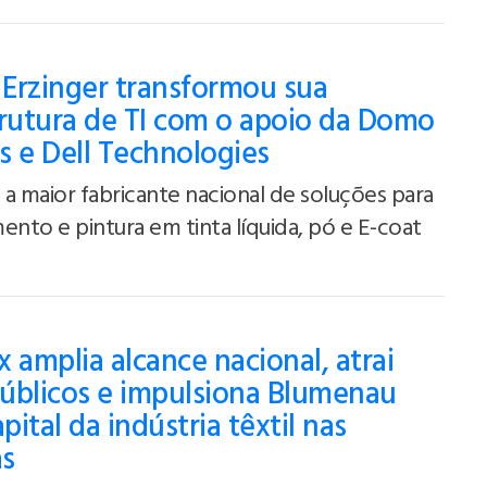
Erzinger transformou sua
Como A Erzinger Transformou Sua
trutura de TI com o apoio da Domo
Infraestrutura De TI Com O Apoio Da
s e Dell Technologies
Domo Soluções E Dell Technologies
a maior fabricante nacional de soluções para
ento e pintura em tinta líquida, pó e E-coat
 amplia alcance nacional, atrai
úblicos e impulsiona Blumenau
ital da indústria têxtil nas
as