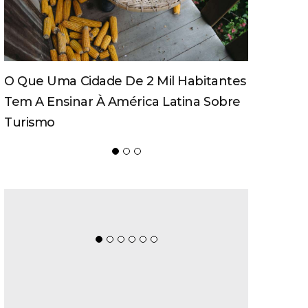
Programa Impulsiona Empresas Do
Vale Europeu Ao Mercado
Internacional E Abre Nova Edição
s