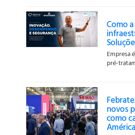
Como a 
infraes
Soluçõe
Empresa é 
pré-tratam
Febratex
novos p
como cap
Améric