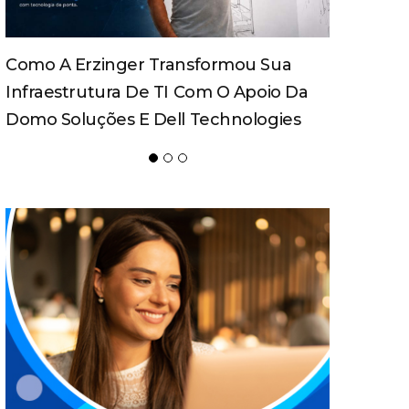
Febratex Amplia Alcance Nacional,
Atrai Novos Públicos E Impulsiona
Blumenau Como Capital Da Indústria
Têxtil Nas Américas