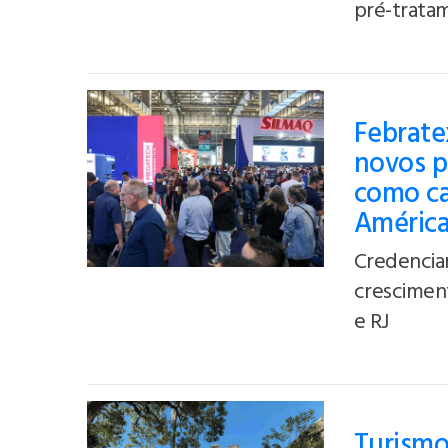
pré-tratam
Febratex
novos p
como cap
Améric
Credencia
crescimen
e RJ
Turismo