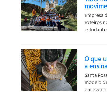
movimen
Empresa de
roteiros n
estudante
O que u
a ensin
Santa Rosa
modelo de
em evento