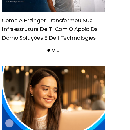
Febratex Amplia Alcance Nacional,
Atrai Novos Públicos E Impulsiona
Blumenau Como Capital Da Indústria
Têxtil Nas Américas