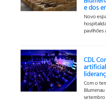
Blumena
e dos e
Novo espaç
hospitalid
pavilhões
CDL Con
artifici
lideran
Com o tem
Blumenau 
setembro