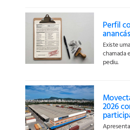
Perfil c
anancás
Existe uma
chamada e
pediu.
Movecta
2026 co
partici
Apresentar