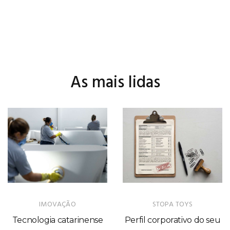
IMOVAÇÃO
STOPA TOYS
Tecnologia catarinense
Perfil corporativo do seu
revela o segredo das
pai: do anancástico ao
banheiras que se limpam
paranóide
sozinhas