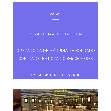
VAGAS
9373 AUXILIAR DE EXPEDIÇÃO
OPERADOR A DE MÁQUINA DE BORDADO
CONTRATO TEMPORÁRIO �� 06 MESES
9291 ASSISTENTE CONTÁBIL