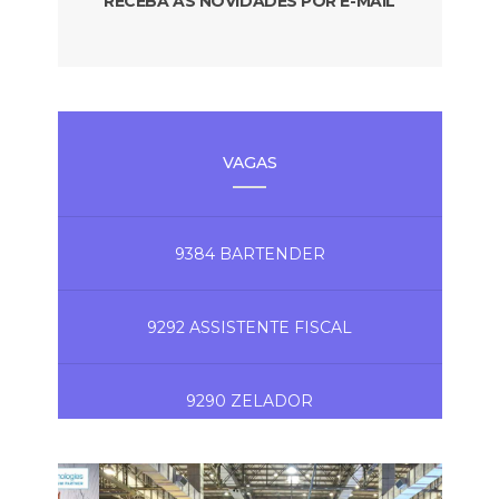
RECEBA AS NOVIDADES POR E-MAIL
VAGAS
9384 BARTENDER
9292 ASSISTENTE FISCAL
9290 ZELADOR