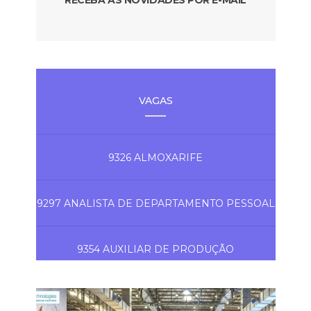
RECEBA AS NOVIDADES POR E-MAIL
VAGAS
9326 ALMOXARIFE
9297 ANALISTA DE DEPARTAMENTO PESSOAL
9354 AUXILIAR DE PRODUÇÃO