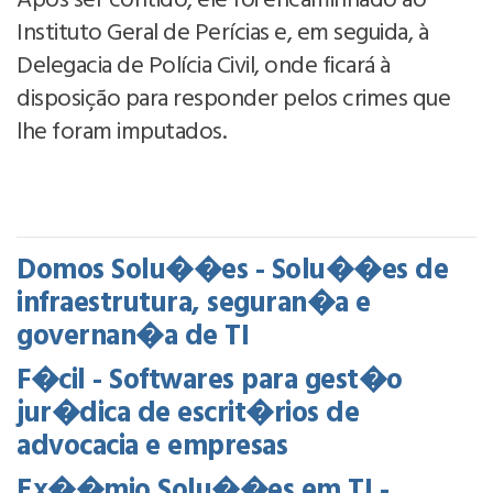
Após ser contido, ele foi encaminhado ao
Instituto Geral de Perícias e, em seguida, à
Delegacia de Polícia Civil, onde ficará à
disposição para responder pelos crimes que
lhe foram imputados.
Domos Solu��es - Solu��es de
infraestrutura, seguran�a e
governan�a de TI
F�cil - Softwares para gest�o
jur�dica de escrit�rios de
advocacia e empresas
Ex��mio Solu��es em TI -