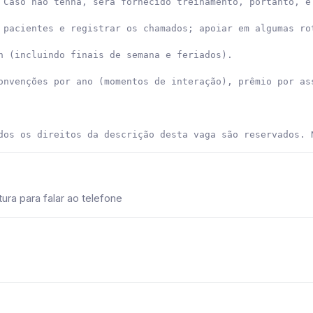
 Caso não tenha, será fornecido treinamento, portanto, é 
 pacientes e registrar os chamados; apoiar em algumas rot
h (incluindo finais de semana e feriados).

onvenções por ano (momentos de interação), prêmio por as
dos os direitos da descrição desta vaga são reservados. 
ra para falar ao telefone