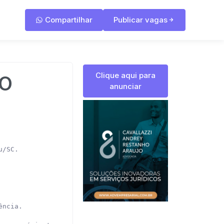
Compartilhar
Publicar vagas
Clique aqui para
ÃO
anunciar
/SC.

ncia.
