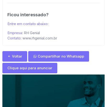
Ficou interessado?
Entre em contato abaixo:
Empresa:
RH Genial
Contato:
www.rhgenial.com.br
Voltar
Compartilhar no Whatsapp
Clique aqui para anunciar