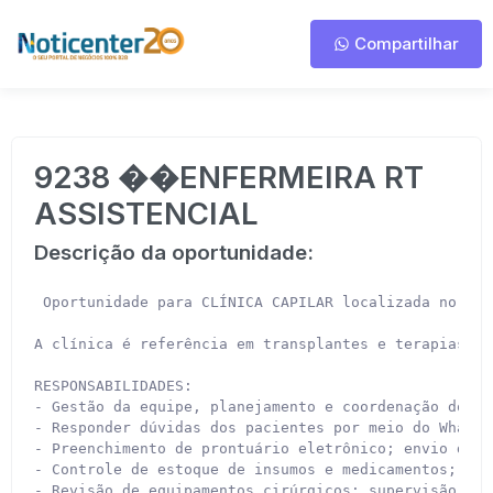
Compartilhar
9238 ��ENFERMEIRA RT
ASSISTENCIAL
Descrição da oportunidade:
 Oportunidade para CLÍNICA CAPILAR localizada no bai
​A clínica é referência em transplantes e terapias ca
RESPONSABILIDADES:

​- Gestão da equipe, planejamento e coordenação dos s
​- Responder dúvidas dos pacientes por meio do WhatsAp
​- Preenchimento de prontuário eletrônico;​ envio de g
​- Controle de estoque de insumos e medicamentos;

​- Revisão de equipamentos cirúrgicos;​ supervisão do 