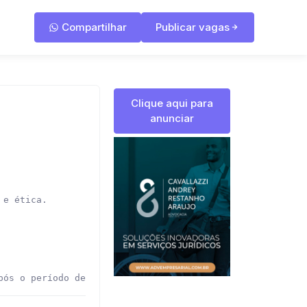
Compartilhar
Publicar vagas
Clique aqui para
anunciar
e ética.

pós o período de experiência: plano de saúde.