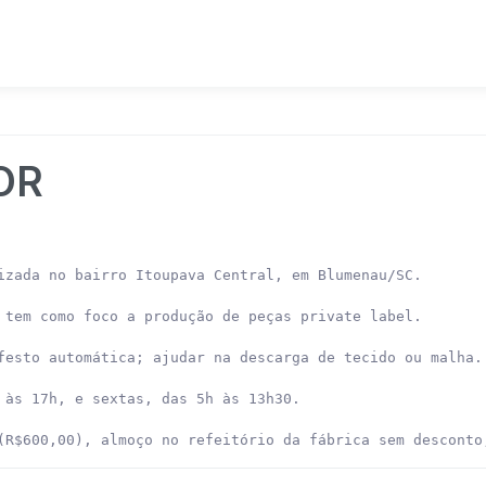
OR
izada no bairro Itoupava Central, em Blumenau/SC.

 tem como foco a produção de peças private label.

festo automática; ajudar na descarga de tecido ou malha.

 às 17h, e sextas, das 5h às 13h30.

(R$600,00), almoço no refeitório da fábrica sem desconto