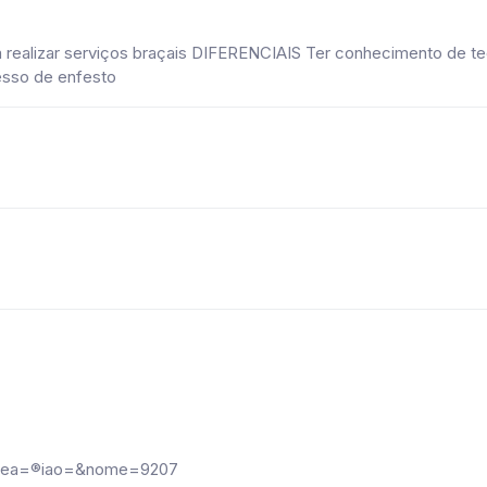
 realizar serviços braçais DIFERENCIAIS Ter conhecimento de t
esso de enfesto
?area=®iao=&nome=9207