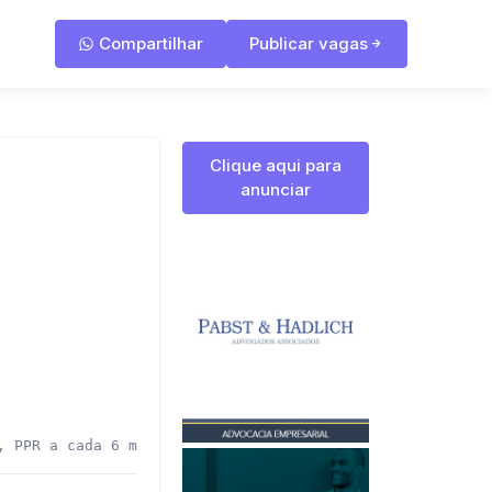
Compartilhar
Publicar vagas
Clique aqui para
anunciar
, PPR a cada 6 meses, conforme desempenho geral do semes