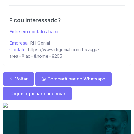
Ficou interessado?
Entre em contato abaixo:
Empresa:
RH Genial
Contato:
https://www.rhgenial.com.br/vaga?
area=®iao=&nome=9205
Voltar
Compartilhar no Whatsapp
Clique aqui para anunciar