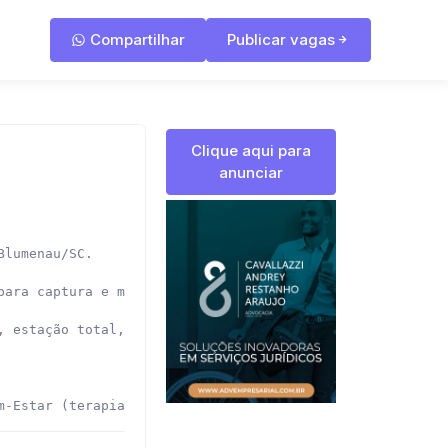
Compartilhar
Publicar vagas
Clique aqui para
anunciar
lumenau/SC.

para captura e modelagem de dados. Atua com tecnologia d
, estação total, receptor GNSS e drone; processar dados c
m-Estar (terapia, nutricionista e outros); day off no di