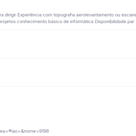
ra dirigir Experiência com topografia aerolevantamento ou escan
 projetos conhecimento básico de informática Disponibilidade par
?area=®iao=&nome=9198