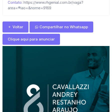
Contato:
https://www.rhgenial.com.br/vaga?
area=®iao=&nome=9169
Voltar
Compartilhar no Whatsapp
Clique aqui para anunciar