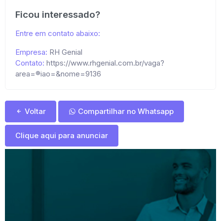
Ficou interessado?
Entre em contato abaixo:
Empresa:
RH Genial
Contato:
https://www.rhgenial.com.br/vaga?
area=®iao=&nome=9136
Voltar
Compartilhar no Whatsapp
Clique aqui para anunciar