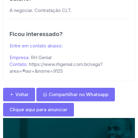
A negociar. Contratação CLT.
Ficou interessado?
Entre em contato abaixo:
Empresa:
RH Genial
Contato:
https://www.rhgenial.com.br/vaga?
area=®iao=&nome=9125
Voltar
Compartilhar no Whatsapp
Clique aqui para anunciar