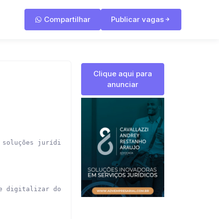
Compartilhar
Publicar vagas
Clique aqui para
anunciar
 soluções jurídicas em todo o território nacional, presta
 digitalizar documentos;
