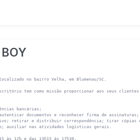
L BOY
localizado no bairro Velha, em Blumenau/SC.

scritório tem como missão proporcionar aos seus clientes
ncias bancárias;

autenticar documentos e reconhecer firma de assinaturas;

ivo; retirar e distribuir correspondência; tirar cópias e
o; auxiliar nas atividades logísticas gerais.

15 às 12h e das 13h15 às 17h30.
