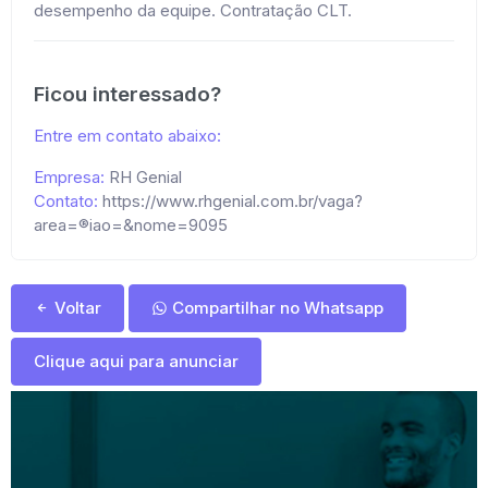
desempenho da equipe. Contratação CLT.
Ficou interessado?
Entre em contato abaixo:
Empresa:
RH Genial
Contato:
https://www.rhgenial.com.br/vaga?
area=®iao=&nome=9095
Voltar
Compartilhar no Whatsapp
Clique aqui para anunciar