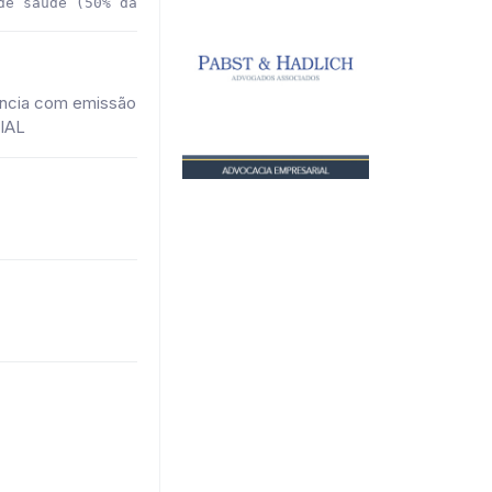
de saúde (50% da mensalidade + coparticipação).
iência com emissão
CIAL