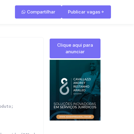
Compartilhar
Publicar vagas
Clique aqui para
anunciar
duto;
