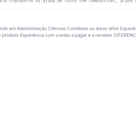
ale-transporte ou ajuda de custo com combustível, plano 
ando em Administração Ciências Contábeis ou áreas afins Exper
de produto Experiência com contas a pagar e a receber DIFEREN