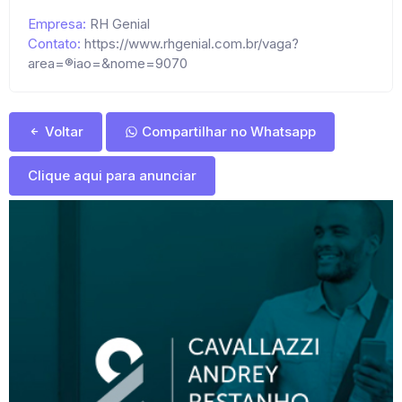
Empresa:
RH Genial
Contato:
https://www.rhgenial.com.br/vaga?
area=®iao=&nome=9070
Voltar
Compartilhar no Whatsapp
Clique aqui para anunciar